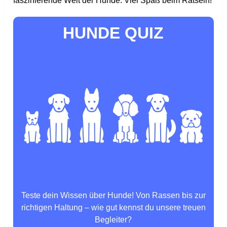
faszinierende Welt der Hunde. Viel Spaß beim Rätseln!
HUNDE QUIZ
Teste dein Wissen über Hunde! Von Rassen bis zur
richtigen Haltung – wie gut kennst du unsere treuen
Begleiter?