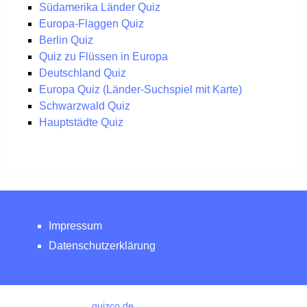
Südamerika Länder Quiz
Europa-Flaggen Quiz
Berlin Quiz
Quiz zu Flüssen in Europa
Deutschland Quiz
Europa Quiz (Länder-Suchspiel mit Karte)
Schwarzwald Quiz
Hauptstädte Quiz
Impressum
Datenschutzerklärung
quizco.de
Copyright © 2026.